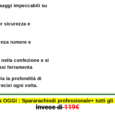
saggi impeccabili su
r sicurezza e
enza rumore e
nella confezione e si
asi ferramenta
a la profondità di
recisi ogni volta.
a OGGI : Spararachiodi professionale+ tutti gl
Invece di
119€