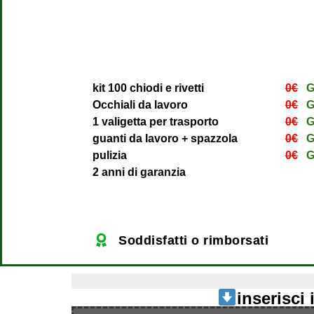
kit 100 chiodi e rivetti
0€
G
Occhiali da lavoro
0€
G
1 valigetta per trasporto
0€
G
guanti da lavoro + spazzola
0€
G
pulizia
0€
G
2 anni di garanzia
Soddisfatti o rimborsati
ultimi 4 pezzi disponibili
inserisci