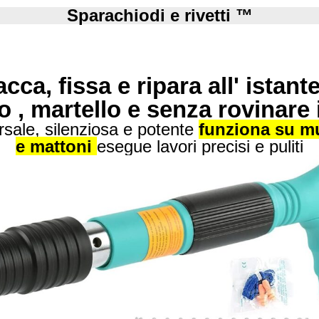
Sparachiodi e rivetti ™
cca, fissa e ripara all' istan
o , martello e senza rovinare 
ersale, silenziosa e potente
funziona su mur
e mattoni
esegue lavori precisi e puliti