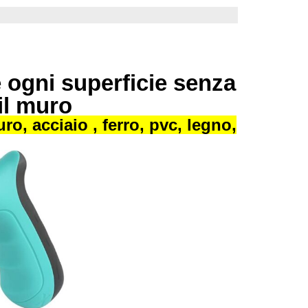
te ogni superficie senza
il muro
o, acciaio , ferro, pvc, legno,