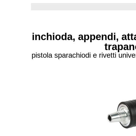
inchioda, appendi, atta
trapan
pistola sparachiodi e rivetti univ