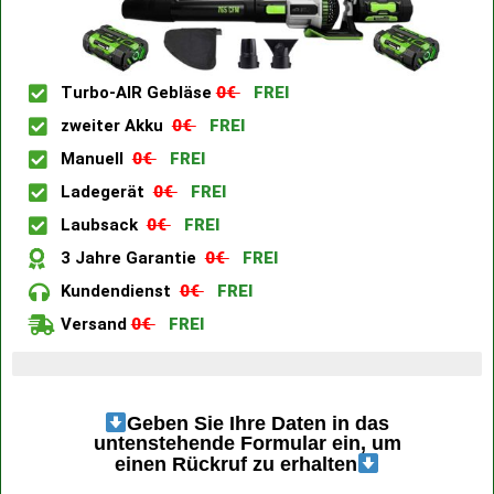
Turbo-AIR Gebläse
0€
FREI
zweiter Akku
0€
FREI
Manuell
0€
FREI
Ladegerät
0€
FREI
Laubsack
0€
FREI
3 Jahre Garantie
0€
FREI
Kundendienst
0€
FREI
Versand
0€
FREI
Letzte 4 verfügbare Artikel
Geben Sie Ihre Daten in das
untenstehende Formular ein, um
einen Rückruf zu erhalten