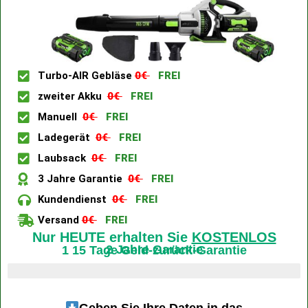
Turbo-AIR Gebläse
0€
FREI
zweiter Akku
0€
FREI
Manuell
0€
FREI
Ladegerät
0€
FREI
Laubsack
0€
FREI
3 Jahre Garantie
0€
FREI
Kundendienst
0€
FREI
Versand
0€
FREI
Nur HEUTE erhalten Sie
KOSTENLOS
2 Jahre Garantie
1 15 Tage Geld-zurück-Garantie
Letzte 4 verfügbare Artikel