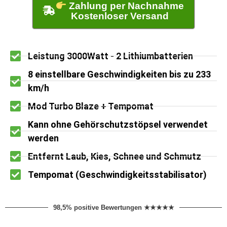
Zahlung per Nachnahme
Kostenloser Versand
Leistung 3000Watt - 2 Lithiumbatterien
8 einstellbare Geschwindigkeiten bis zu 233
km/h
Mod Turbo Blaze + Tempomat
Kann ohne Gehörschutzstöpsel verwendet
werden
Entfernt Laub, Kies, Schnee und Schmutz
Tempomat (Geschwindigkeitsstabilisator)
98,5% positive Bewertungen ★★★★★