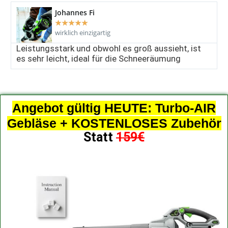
Johannes Fi
★
★
★
★
★
wirklich einzigartig
Leistungsstark und obwohl es groß aussieht, ist
es sehr leicht, ideal für die Schneeräumung
Angebot gültig HEUTE: Turbo-AIR
Gebläse + KOSTENLOSES Zubehör
Statt
159€