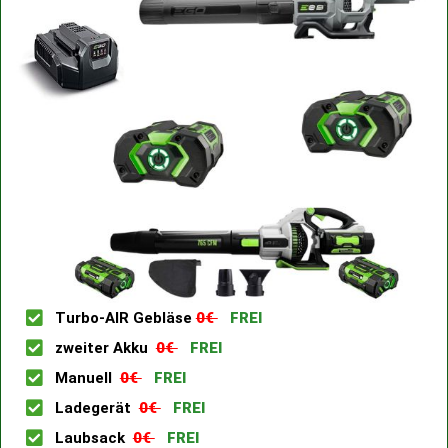
Turbo-AIR Gebläse
0€
FREI
zweiter Akku
0€
FREI
Manuell
0€
FREI
Ladegerät
0€
FREI
Laubsack
0€
FREI