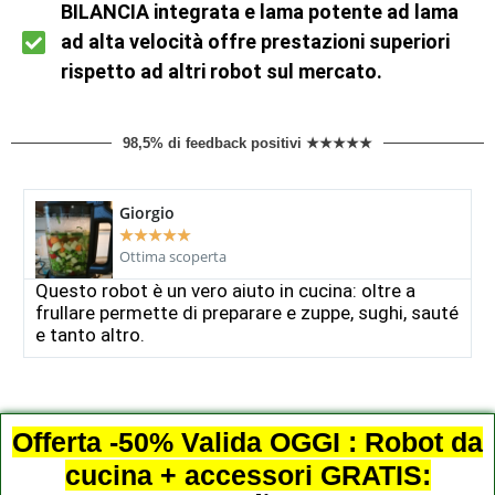
BILANCIA integrata e lama potente ad lama
ad alta velocità offre prestazioni superiori
rispetto ad altri robot sul mercato.
98,5% di feedback positivi ★★★★★
Giorgio
★
★
★
★
★
Ottima scoperta
Questo robot è un vero aiuto in cucina: oltre a
frullare permette di preparare e zuppe, sughi, sauté
e tanto altro.
Offerta -50% Valida OGGI : Robot da
cucina + accessori GRATIS: