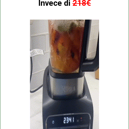
Invece di
218€