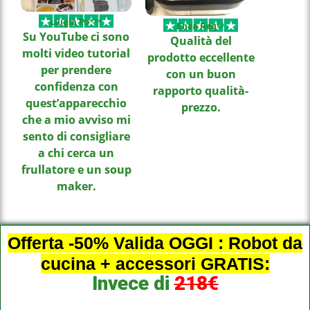
Luigia Po***
Enza Reg**
Su YouTube ci sono
Qualità del
molti video tutorial
prodotto eccellente
per prendere
con un buon
confidenza con
rapporto qualità-
quest’apparecchio
prezzo.
che a mio avviso mi
sento di consigliare
a chi cerca un
frullatore e un soup
maker.
Offerta -50% Valida OGGI : Robot da
cucina + accessori GRATIS:
Invece di
218€