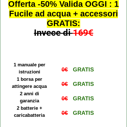
Offerta -50% Valida OGGI : 1
Fucile ad acqua + accessori
GRATIS:
Invece di
169€
1 manuale per
0€
GRATIS
istruzioni
1 borsa per
0€
GRATIS
attingere acqua
2 anni di
0€
GRATIS
garanzia
2 batterie +
0€
GRATIS
caricabatteria