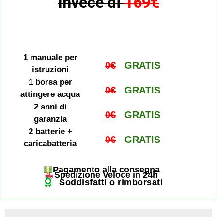
Invece di
169€
1 manuale per
0€
GRATIS
istruzioni
1 borsa per
0€
GRATIS
attingere acqua
2 anni di
0€
GRATIS
garanzia
2 batterie +
0€
GRATIS
caricabatteria
Pagamento alla consegna
Spedizione Veloce in 24h
Soddisfatti o rimborsati
ultimi 4 pezzi disponibili