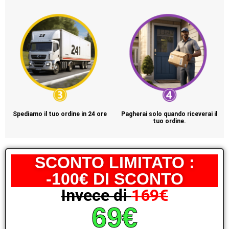
Spediamo il tuo ordine in 24 ore
Pagherai solo quando riceverai il
tuo ordine.
SCONTO LIMITATO :
-100€ DI SCONTO
Invece di
169€
69€