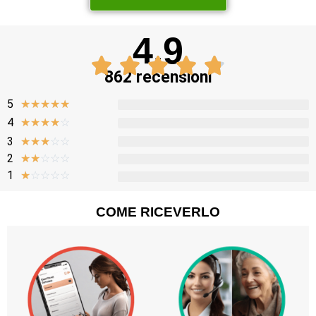
4.9
862 recensioni
5
★
★
★
★
★
4
☆
☆
☆
☆
☆
3
☆
☆
☆
☆
☆
2
☆
☆
☆
☆
☆
1
☆
☆
☆
☆
☆
COME RICEVERLO