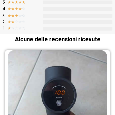
5
★
★
★
★
★
4
☆
☆
☆
☆
☆
3
☆
☆
☆
☆
☆
2
☆
☆
☆
☆
☆
1
☆
☆
☆
☆
☆
Alcune delle recensioni ricevute