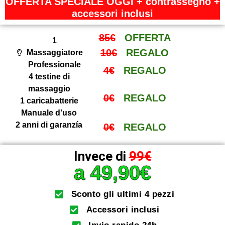
OFFERTA SPECIALE OGGI + contrassegno +
accessori inclusi
85€
OFFERTA
1
10€
REGALO
Massaggiatore
Professionale
4€
REGALO
4 testine di
massaggio
0€
REGALO
1 caricabatterie
Manuale d'uso
2 anni di garanzía
0€
REGALO
Invece di
99€
a 49,90€
Sconto gli ultimi 4 pezzi
Accessori inclusi