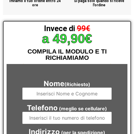
Inviamo il tuo ordine entro 24
Si paga solo quando si riceve
ore
l'ordine
Invece di
99€
a 49,90€
COMPILA IL MODULO E TI
RICHIAMIAMO
Compilare il modulo non ti obbliga ad acquistare
Nome
(Richiesto)
Telefono
(meglio se cellulare)
Indirizzo
(per la spedizione)