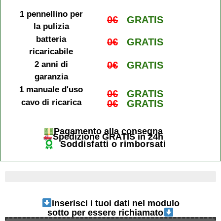
1 pennellino per
0€
GRATIS
la pulizia
batteria
0€
GRATIS
ricaricabile
2 anni di
0€
GRATIS
garanzia
1 manuale d'uso
0€
GRATIS
cavo di ricarica
0€
GRATIS
Pagamento alla consegna
Spedizione GRATIS in 24h
Soddisfatti o rimborsati
ultimi 4 pezzi disponibili
inserisci i tuoi dati nel modulo
sotto per essere richiamato