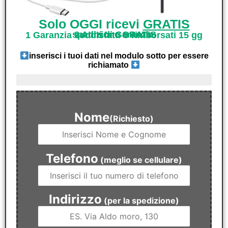
Solo OGGI ricevi
GRATIS
spedizione GRATIS
2 Anni di Garanzia
1 Garanzia soddisfatti o rimborsati 15 gg
inserisci i tuoi dati nel modulo sotto per essere
richiamato
ultimi 4 pezzi disponibili
Nome
(Richiesto)
Telefono
(meglio se cellulare)
Indirizzo
(per la spedizione)