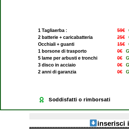
1 Tagliaerba :
59€
G
2 batterie + caricabatteria
25€
G
Occhiali + guanti
15€
G
1 borsone di trasporto
0€
G
5 lame per arbusti e tronchi
0€
G
3 disco in acciaio
0€
G
2 anni di garanzia
0€
G
Soddisfatti o rimborsati
ultimi 4 pezzi disponibili
inserisci