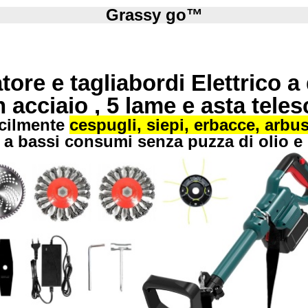
Grassy go™
re e tagliabordi Elettrico a
 in acciaio , 5 lame e asta tele
facilmente
cespugli, siepi, erbacce, arbust
 a bassi consumi senza puzza di olio e