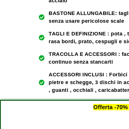
acciaio
BASTONE ALLUNGABILE: taglia
senza usare pericolose scale
TAGLI E DEFINIZIONE : pota , ta
rasa bordi, prato, cespugli e si
TRACOLLA E ACCESSORI : facile
continuo senza stancarti
ACCESSORI INCLUSI : Forbici d
pietre e schegge, 3 dischi in a
, guanti , occhiali , caricabatte
Offerta -70%