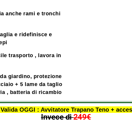
 anche rami e tronchi
glia e ridefinisce e
epi
 trasporto , lavora in
a giardino, protezione
cciaio + 5 lame da taglio
ria , batteria di ricambio
 Valida OGGI : Avvitatore Trapano Teno + acce
Invece di
249€