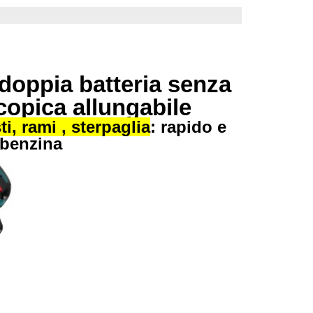
 doppia batteria senza
scopica allungabile
i, rami , sterpaglia
: rapido e
 benzina