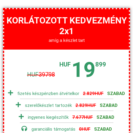
KORLÁTOZOTT KEDVEZMÉNY
2x1
amíg a készlet tart
19
HUF
899
HUF
39798
fizetés készpénzben átvételkor
2.829HUF
SZABAD
szerelőkészlet tartozék
2.829HUF
SZABAD
ingyenes kiegészítők
7.677HUF
SZABAD
garanciális támogatás
0HUF
SZABAD