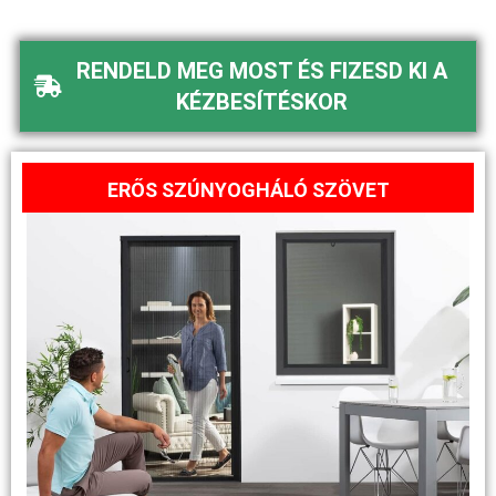
RENDELD MEG MOST ÉS FIZESD KI A
KÉZBESÍTÉSKOR
ERŐS SZÚNYOGHÁLÓ SZÖVET