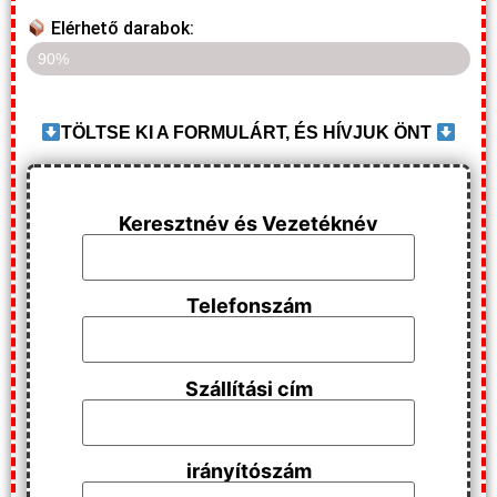
Elérhető darabok:​
Az utolsó 4 darab elérhető
90%
TÖLTSE KI A FORMULÁRT, ÉS HÍVJUK ÖNT
Keresztnév és Vezetéknév
Telefonszám
Szállítási cím
irányítószám