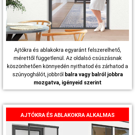
Ajtókra és ablakokra egyaránt felszerelhető,
mérettől függetlenül. Az oldalsó csúszásnak
köszönhetően könnyedén nyithatod és zárhatod a
szúnyoghálót, jobbról
balra vagy balról jobbra
mozgatva, igényeid szerint
AJTÓKRA ÉS ABLAKOKRA ALKALMAS