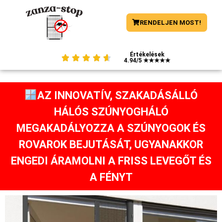
RENDELJEN MOST!
Értékelések





4.94/5 ★★★★★
AZ INNOVATÍV, SZAKADÁSÁLLÓ
HÁLÓS SZÚNYOGHÁLÓ
MEGAKADÁLYOZZA A SZÚNYOGOK ÉS
ROVAROK BEJUTÁSÁT, UGYANAKKOR
ENGEDI ÁRAMOLNI A FRISS LEVEGŐT ÉS
A FÉNYT