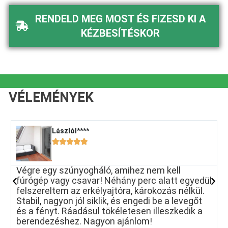
RENDELD MEG MOST ÉS FIZESD KI A
KÉZBESÍTÉSKOR
VÉLEMÉNYEK
LászlóI****​





Végre egy szúnyogháló, amihez nem kell
K
fúrógép vagy csavar! Néhány perc alatt egyedül
i
felszereltem az erkélyajtóra, károkozás nélkül.
m
Stabil, nagyon jól siklik, és engedi be a levegőt
m
és a fényt. Ráadásul tökéletesen illeszkedik a
berendezéshez. Nagyon ajánlom!