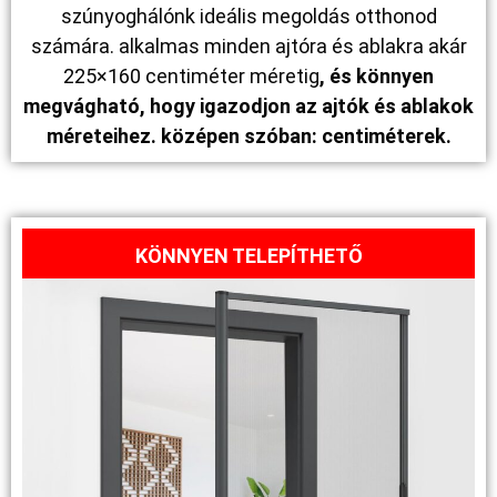
szúnyoghálónk ideális megoldás otthonod
számára. alkalmas minden ajtóra és ablakra akár
225×160 centiméter méretig
, és könnyen
megvágható, hogy igazodjon az ajtók és ablakok
méreteihez. középen szóban: centiméterek.
KÖNNYEN TELEPÍTHETŐ