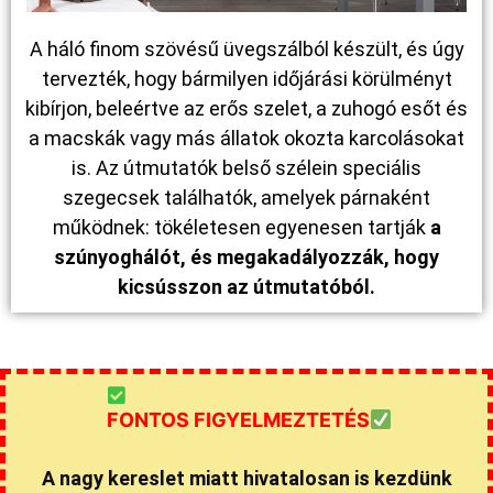
A háló finom szövésű üvegszálból készült, és úgy
tervezték, hogy bármilyen időjárási körülményt
kibírjon, beleértve az erős szelet, a zuhogó esőt és
a macskák vagy más állatok okozta karcolásokat
is. Az útmutatók belső szélein speciális
szegecsek találhatók, amelyek párnaként
működnek: tökéletesen egyenesen tartják
a
szúnyoghálót, és megakadályozzák, hogy
kicsússzon az útmutatóból.
FONTOS FIGYELMEZTETÉS
A nagy kereslet miatt hivatalosan is kezdünk