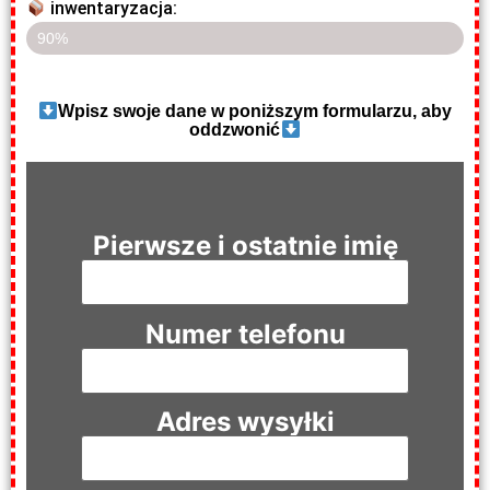
inwentaryzacja:
Ostatnie 4 sztuki
90%
Wpisz swoje dane w poniższym formularzu, aby
oddzwonić
Pierwsze i ostatnie imię
Numer telefonu
Adres wysyłki