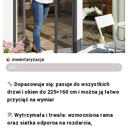
inwentaryzacja:
Ostatnie 4 sztuki
90%
Dopasowuje się: pasuje do wszystkich
drzwi i okien do 225×160 cm i można ją łatwo
przyciąć na wymiar
Wytrzymała i trwała: wzmocniona rama
oraz siatka odporna na rozdarcia,