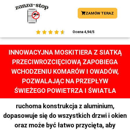
ZAMÓW TERAZ





Ocena 4,94/5
INNOWACYJNA MOSKITIERA Z SIATKĄ
PRZECIWROZCIĘCIOWĄ ZAPOBIEGA
WCHODZENIU KOMARÓW I OWADÓW,
POZWALAJĄC NA PRZEPŁYW
ŚWIEŻEGO POWIETRZA I ŚWIATŁA
ruchoma konstrukcja z aluminium,
dopasowuje się do wszystkich drzwi i okien
oraz może być łatwo przycięta, aby