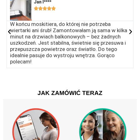
Jan I****​





W końcu moskitiera, do której nie potrzeba
Ś
wiertarki ani śrub! Zamontowałam ją sama w kilka
n
minut na drzwiach balkonowych – bez żadnych
c
uszkodzeń. Jest stabilna, świetnie się przesuwa i
w
przepuszcza powietrze oraz światło. Do tego
s
idealnie pasuje do wystroju wnętrza. Gorąco
E
polecam!
JAK ZAMÓWIĆ TERAZ