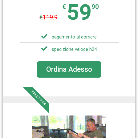
59
€
90
€
119.9
pagamento al corriere
spedizione veloce h24
Ordina Adesso
PREZZO OK
pezzi limitati in magazzino