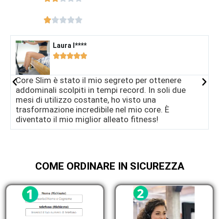





Laura I****​





Core Slim è stato il mio segreto per ottenere
D
addominali scolpiti in tempi record. In soli due
a
mesi di utilizzo costante, ho visto una
c
trasformazione incredibile nel mio core. È
f
diventato il mio miglior alleato fitness!
p
COME ORDINARE IN SICUREZZA