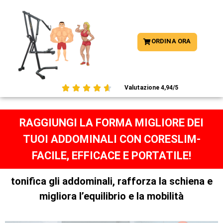
ORDINA ORA





Valutazione 4,94/5
RAGGIUNGI LA FORMA MIGLIORE DEI
TUOI ADDOMINALI CON CORESLIM-
FACILE, EFFICACE E PORTATILE!
tonifica gli addominali, rafforza la schiena e
migliora l’equilibrio e la mobilità