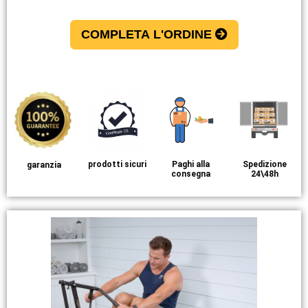
COMPLETA L'ORDINE
prodotti sicuri
Paghi alla
Spedizione
garanzia
consegna
24\48h