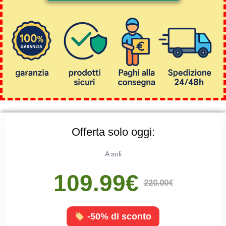
Offerta solo oggi:
A soli
109.99€
220.00€
-50% di sconto