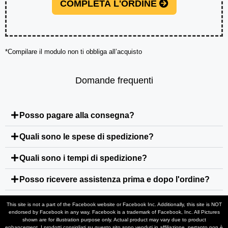
COMPLETA L'ORDINE
*Compilare il modulo non ti obbliga all’acquisto
Domande frequenti
Posso pagare alla consegna?
Quali sono le spese di spedizione?
Quali sono i tempi di spedizione?
Posso ricevere assistenza prima e dopo l'ordine?
This site is not a part of the Facebook website or Facebook Inc. Additionally, this site is NOT
endorsed by Facebook in any way. Facebook is a trademark of Facebook, Inc. All Pictures
shown are for illustration purpose only. Actual product may vary due to product
enhancement. I prodotti consigliati su questo sito sono venduti in affiliazione, pertanto non è