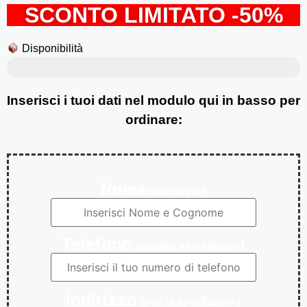
SCONTO LIMITATO -50%
Disponibilità
7 PEZZI IN OFFERTA 50%
Inserisci i tuoi dati nel modulo qui in basso per
ordinare:
Nome
(Richiesto)
Telefono
(meglio se cellulare)
Indirizzo
(per la spedizione)