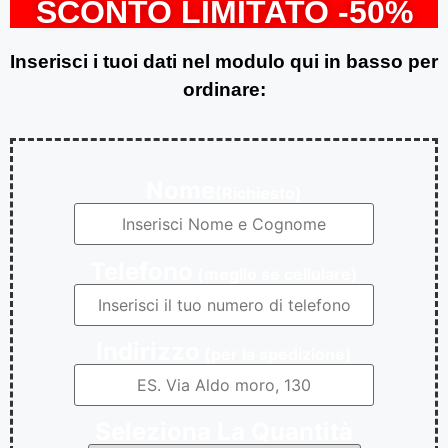
SCONTO LIMITATO -50%
Inserisci i tuoi dati nel modulo qui in basso per
ordinare:
Nome
(Richiesto)
Telefono
(meglio se cellulare)
Indirizzo
(per la spedizione)
Seleziona La Quantità