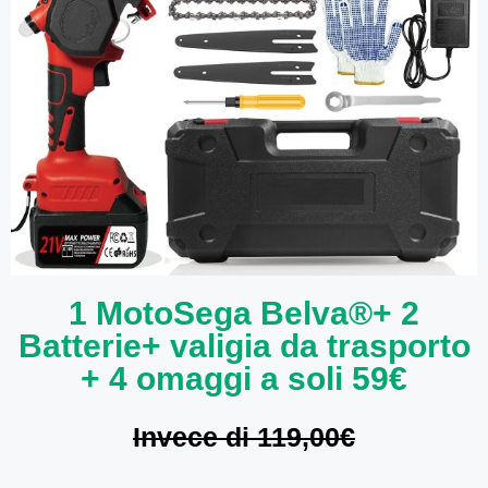
1 MotoSega Belva®+ 2
Batterie+ valigia da trasporto
+ 4 omaggi a soli 59€
Invece di 119,00€