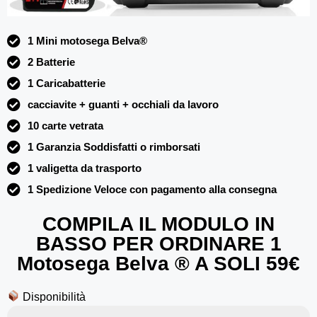
1 Mini motosega Belva®
2 Batterie
1 Caricabatterie
cacciavite + guanti + occhiali da lavoro
10 carte vetrata
1 Garanzia Soddisfatti o rimborsati
1 valigetta da trasporto
1 Spedizione Veloce con pagamento alla consegna
COMPILA IL MODULO IN
BASSO PER ORDINARE 1
Motosega Belva ® A SOLI 59€
Disponibilità
7 PEZZI IN OFFERTA 50%