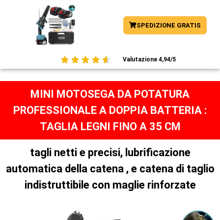
SPEDIZIONE GRATIS





Valutazione 4,94/5
MINI MOTOSEGA DA POTATURA
PROFESSIONALE A DOPPIA BATTERIA :
TAGLIA LEGNI FINO A 35 CM
tagli netti e precisi, lubrificazione
automatica della catena , e catena di taglio
indistruttibile con maglie rinforzate