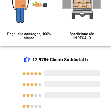
Paghi alla consegna, 100%
Spedizione 48h
sicuro
IN REGALO
12.978+ Clienti Soddisfatti





8540














