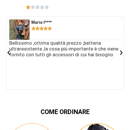





Mario I****​





Bellissimo ,ottima qualità prezzo ,batteria
H
ultraresistente ,la cosa più importante è che viene
a
fornito con tutti gli accessori di cui hai bisogno
i
d
p
R
m
s
COME ORDINARE