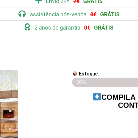
Envio 24h
7€
GRÁTIS
assistência pós-venda
0€
GRÁTIS
2 anos de garantia
0€
GRÁTIS
Estoque:
Últimos 5 artigos em descon
90%
COMPILA
CONT