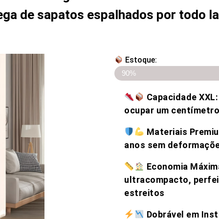
ega de sapatos espalhados por todo la
Estoque:
Últimos 5 artigos em descon
90%
Capacidade XXL:
ocupar um centímetro 
Materiais Premium
anos sem deformaçõ
Economia Máxima 
ultracompacto, perfe
estreitos
Dobrável em Inst