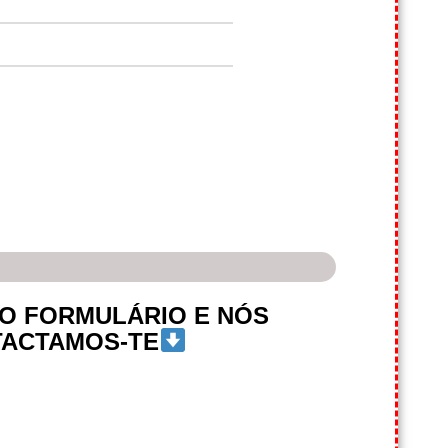
to!!
 O FORMULÁRIO E NÓS
ACTAMOS-TE