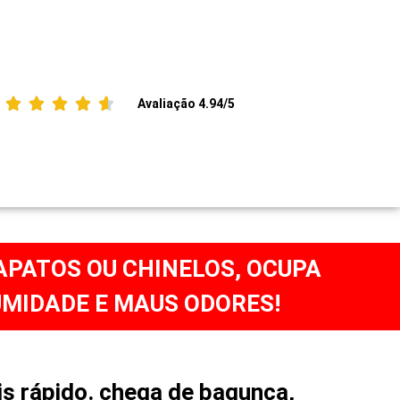





Avaliação 4.94/5
APATOS OU CHINELOS, OCUPA
UMIDADE E MAUS ODORES!
s rápido. chega de bagunça,