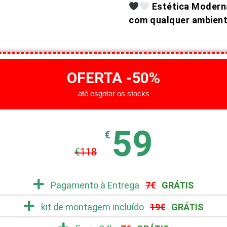
Estética Moderna
com qualquer ambien
OFERTA -50%
até esgotar os stocks
59
€
€
118
Pagamento à Entrega
7€
GRÁTIS
kit de montagem incluído
19€
GRÁTIS