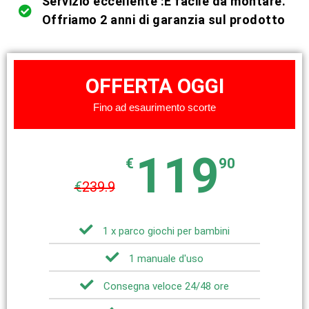
Servizio eccellente :È facile da montare.
Offriamo 2 anni di garanzia sul prodotto
OFFERTA OGGI
Fino ad esaurimento scorte
119
€
90
€
239.9
1 x parco giochi per bambini
1 manuale d'uso
Consegna veloce 24/48 ore