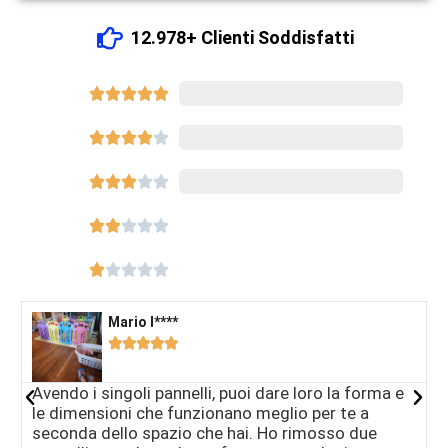
12.978+ Clienti Soddisfatti





8540




















Mario I****​





Avendo i singoli pannelli, puoi dare loro la forma e
L
le dimensioni che funzionano meglio per te a
s
seconda dello spazio che hai. Ho rimosso due
a