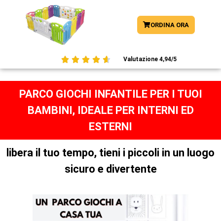
ORDINA ORA





Valutazione 4,94/5
PARCO GIOCHI INFANTILE PER I TUOI
BAMBINI, IDEALE PER INTERNI ED
ESTERNI
libera il tuo tempo, tieni i piccoli in un luogo
sicuro e divertente