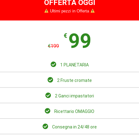
OFFERTA OGGI
Ultimi pezzi in Offerta
99
€
€
199
1 PLANETARIA
2 Fruste cromate
2 Ganci impastatori
Ricettario OMAGGIO
Consegna in 24/48 ore