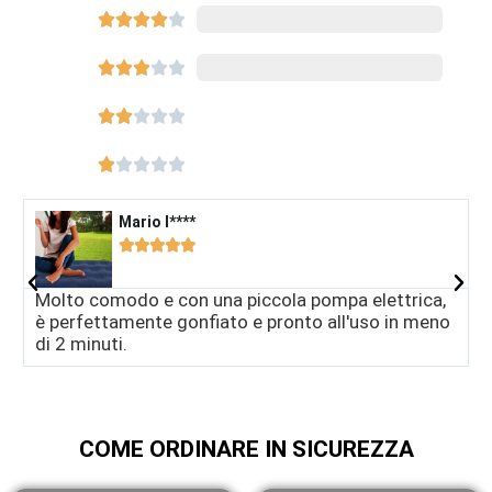




















Mario I****​





Molto comodo e con una piccola pompa elettrica,
M
è perfettamente gonfiato e pronto all'uso in meno
è
di 2 minuti.
d
COME ORDINARE IN SICUREZZA