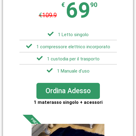
69
€
90
€
109.9
1 Letto singolo
1 compressore elettrico incorporato
1 custodia per il trasporto
1 Manuale d'uso
Ordina Adesso
1 materasso singolo + acessori
PREZZO OK