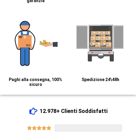
garanzia
Paghi alla consegna, 100%
Spedizione 24\48h
sicuro
12.978+ Clienti Soddisfatti





8540