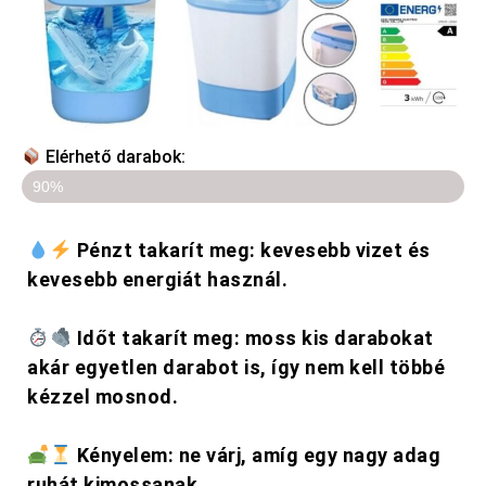
Elérhető darabok:​
Az utolsó 4 darab elérhető
90%
Pénzt takarít meg: kevesebb vizet és
kevesebb energiát használ.
Időt takarít meg: moss kis darabokat
akár egyetlen darabot is, így nem kell többé
kézzel mosnod.
Kényelem: ne várj, amíg egy nagy adag
ruhát kimossanak.