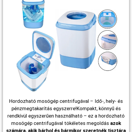
Hordozható mosógép centrifugával – Idő-, hely- és
pénzmegtakarítás egyszerre!Kompakt, könnyű és
rendkívül egyszerűen használható – ez a hordozható
mosógép centrifugával tökéletes megoldás
azok
számára, akik bárhol és bármikor szeretnék tisztára