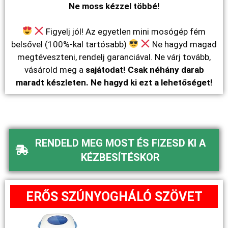
Ne moss kézzel többé!
Figyelj jól! Az egyetlen mini mosógép fém
belsővel (100%-kal tartósabb)
Ne hagyd magad
megtéveszteni, rendelj garanciával. Ne várj tovább,
vásárold meg a
sajátodat! Csak néhány darab
maradt készleten. Ne hagyd ki ezt a lehetőséget!
RENDELD MEG MOST ÉS FIZESD KI A
KÉZBESÍTÉSKOR
ERŐS SZÚNYOGHÁLÓ SZÖVET