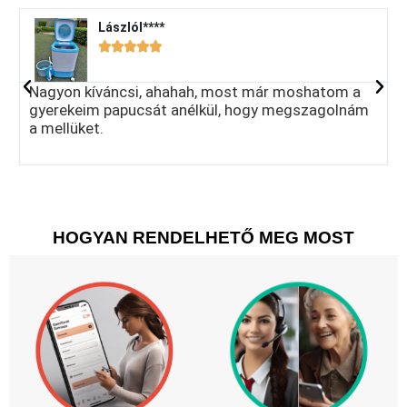
LászlóI****​





Nagyon kíváncsi, ahahah, most már moshatom a
S
gyerekeim papucsát anélkül, hogy megszagolnám
r
a mellüket.
c
a
HOGYAN RENDELHETŐ MEG MOST