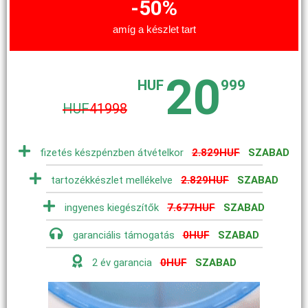
-50%
amíg a készlet tart
20
HUF
999
HUF
41998
fizetés készpénzben átvételkor
2.829HUF
SZABAD
tartozékkészlet mellékelve
2.829HUF
SZABAD
ingyenes kiegészítők
7.677HUF
SZABAD
garanciális támogatás
0HUF
SZABAD
2 év garancia
0HUF
SZABAD