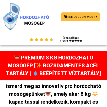
RENDELJEN MOST!
Értékelések





4.94/5 ★★★★★
PRÉMIUM 8 KG HORDOZHATÓ
MOSÓGÉP [
ROZSDAMENTES ACÉL
TARTÁLY |
BEÉPÍTETT VÍZTARTÁLY]
ismerd meg az innovatív pro hordozható
mosógépünket
, amely akár 8 kg
kapacitással rendelkezik, kompakt és