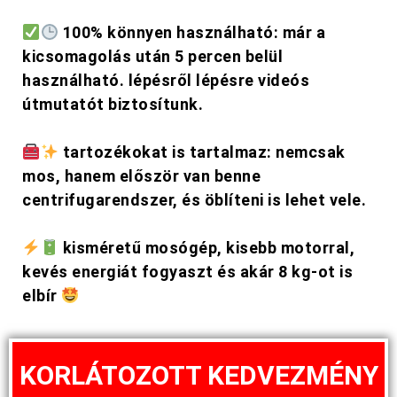
100% könnyen használható: már a
kicsomagolás után 5 percen belül
használható. lépésről lépésre videós
útmutatót biztosítunk.
tartozékokat is tartalmaz: nemcsak
mos, hanem először van benne
centrifugarendszer, és öblíteni is lehet vele.
kisméretű mosógép, kisebb motorral,
kevés energiát fogyaszt és akár 8 kg-ot is
elbír
KORLÁTOZOTT KEDVEZMÉNY