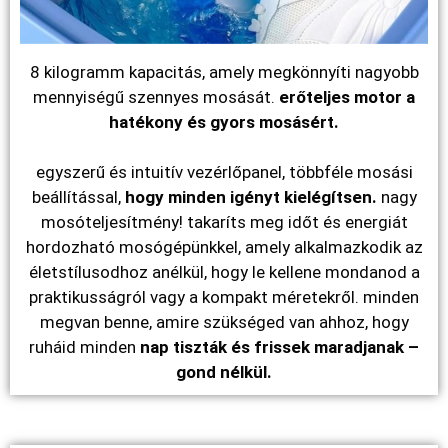
8 kilogramm kapacitás, amely megkönnyíti nagyobb
mennyiségű szennyes mosását.
erőteljes motor a
hatékony és gyors mosásért.
egyszerű és intuitív vezérlőpanel, többféle mosási
beállítással,
hogy minden igényt kielégítsen.
nagy
mosóteljesítmény! takaríts meg időt és energiát
hordozható mosógépünkkel, amely alkalmazkodik az
életstílusodhoz anélkül, hogy le kellene mondanod a
praktikusságról vagy a kompakt méretekről. minden
megvan benne, amire szükséged van ahhoz, hogy
ruháid minden
nap tiszták és frissek maradjanak –
gond nélkül.