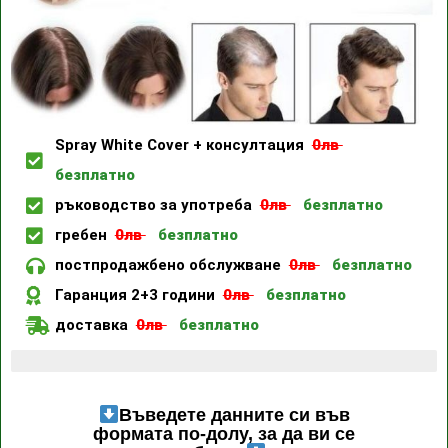
Spray White Cover + консултация
0лв
безплатно
ръководство за употреба
0лв
безплатно
гребен
0лв
безплатно
постпродажбено обслужване
0лв
безплатно
Гаранция 2+3 години
0лв
безплатно
доставка
0лв
безплатно
Последните 4 налични артикула
Въведете данните си във
формата по-долу, за да ви се