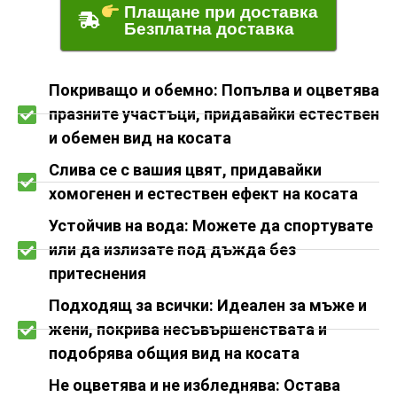
Плащане при доставка
Безплатна доставка
Покриващо и обемно: Попълва и оцветява
празните участъци, придавайки естествен
и обемен вид на косата
Слива се с вашия цвят, придавайки
хомогенен и естествен ефект на косата
Устойчив на вода: Можете да спортувате
или да излизате под дъжда без
притеснения
Подходящ за всички: Идеален за мъже и
жени, покрива несъвършенствата и
подобрява общия вид на косата
Не оцветява и не избледнява: Остава