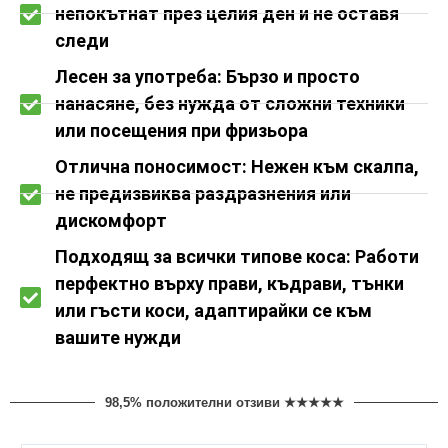
непокътнат през целия ден и не оставя
следи
Лесен за употреба: Бързо и просто
нанасяне, без нужда от сложни техники
или посещения при фризьора
Отлична поносимост: Нежен към скалпа,
не предизвиква раздразнения или
дискомфорт
Подходящ за всички типове коса: Работи
перфектно върху прави, къдрави, тънки
или гъсти коси, адаптирайки се към
вашите нужди
98,5% положителни отзиви ★★★★★