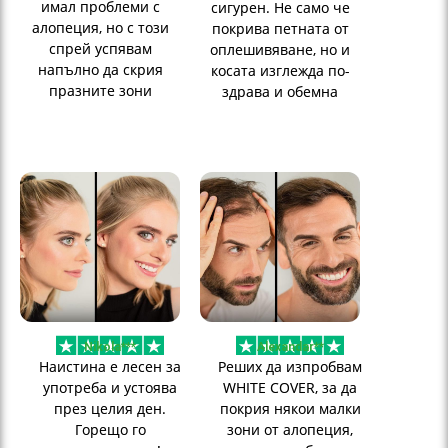
имал проблеми с
сигурен. Не само че
алопеция, но с този
покрива петната от
спрей успявам
оплешивяване, но и
напълно да скрия
косата изглежда по-
празните зони
здрава и обемна
Nikola***
Alexandar**
Наистина е лесен за
Реших да изпробвам
употреба и устоява
WHITE COVER, за да
през целия ден.
покрия някои малки
Горещо го
зони от алопеция,