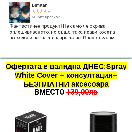
Dimitar
★
★
★
★
★
Много красиви
Фантастичен продукт! Не само че скрива
оплешивяването, но също така прави косата
по-мека и лесна за разресване. Препоръчвам!
Офертата е валидна ДНЕС:Spray
White Cover + консултация+
БЕЗПЛАТНИ аксесоара
ВМЕСТО
139,00лв