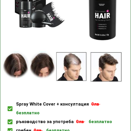
Spray White Cover + консултация
0лв
безплатно
ръководство за употреба
0лв
безплатно
гребен
0лв
безплатно