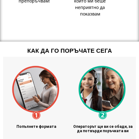
препоръчвам!
които ми беше
неприятно да
показвам
КАК ДА ГО ПОРЪЧАТЕ СЕГА
Попълнете формата
Операторът ще ви се обади, за
да потвърди поръчката ви