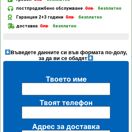
постпродажбено обслужване
0лв
безплатно
Гаранция 2+3 години
0лв
безплатно
доставка
0лв
безплатно
Последните 4 налични артикула
Въведете данните си във формата по-долу,
за да ви се обадят
Твоето име
Твоят телефон
Адрес за доставка