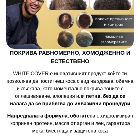
ПОКРИВА РАВНОМЕРНО, ХОМОДЖЕННО И
ЕСТЕСТВЕНО
WHITE COVER е иновативният продукт, който ти
позволява да постигнеш коса с вид на здрава, обемна
и лъскава, като моментално покрива зоните с
оплешивяване, алопеция или
петна, без да се
налага да се прибягва до инвазивни процедури
Напредналата формула, обогате
на с хидролизиран
копринен протеин, масла от арган и лен, гарантира
мека, блестяща и защитена коса