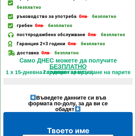
безплатно
ръководство за употреба
0лв
безплатно
гребен
0лв
безплатно
постпродажбено обслужване
0лв
безплатно
Гаранция 2+3 години
0лв
безплатно
доставка
0лв
безплатно
Само ДНЕС можете да получите
БЕЗПЛАТНО
2 години гаранция
1 x 15-дневна гаранция за връщане на парите
Последните 4 налични артикула
Въведете данните си във
формата по-долу, за да ви се
обадят
Твоето име