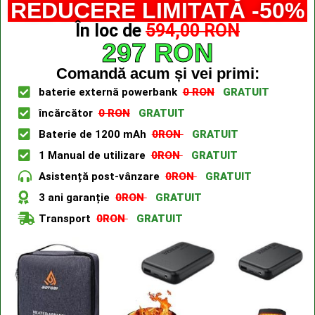
REDUCERE LIMITATĂ -50%
În loc de
594,00 RON
297 RON
Comandă acum și vei primi:
baterie externă powerbank
0 RON
GRATUIT
încărcător
0 RON
GRATUIT
Baterie de 1200 mAh
0RON
GRATUIT
1 Manual de utilizare
0RON
GRATUIT
Asistență post-vânzare
0RON
GRATUIT
3 ani garanție
0RON
GRATUIT
Transport
0RON
GRATUIT