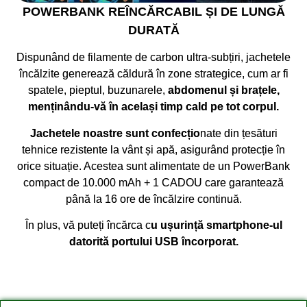
POWERBANK REÎNCĂRCABIL ȘI DE LUNGĂ
DURATĂ
Dispunând de filamente de carbon ultra-subțiri, jachetele
încălzite generează căldură în zone strategice, cum ar fi
spatele, pieptul, buzunarele,
abdomenul și brațele,
menținându-vă în același timp cald pe tot corpul.
Jachetele noastre sunt confecțio
nate din țesături
tehnice rezistente la vânt și apă, asigurând protecție în
orice situație. Acestea sunt alimentate de un PowerBank
compact de 10.000 mAh + 1 CADOU care garantează
până la 16 ore de încălzire continuă.
În plus, vă puteți încărca c
u ușurință smartphone-ul
datorită portului USB încorporat.