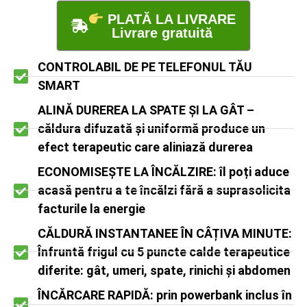
PLATĂ LA LIVRARE
Livrare gratuită
CONTROLABIL DE PE TELEFONUL TĂU
SMART
ALINĂ DUREREA LA SPATE ȘI LA GÂT –
căldura difuzată și uniformă produce un
efect terapeutic care aliniază durerea
ECONOMISEȘTE LA ÎNCĂLZIRE: îl poți aduce
acasă pentru a te încălzi fără a suprasolicita
facturile la energie
CĂLDURĂ INSTANTANEE ÎN CÂȚIVA MINUTE:
Înfruntă frigul cu 5 puncte calde terapeutice
diferite: gât, umeri, spate, rinichi și abdomen
ÎNCĂRCARE RAPIDĂ: prin powerbank inclus în