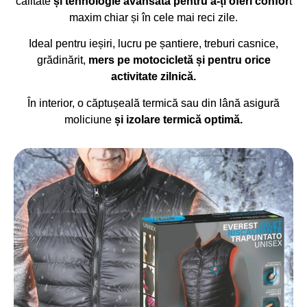
calitate
și tehnologie avansată pentru a-ți oferi confor
t
maxim chiar și în cele mai reci zile.
Ideal pentru ieșiri, lucru pe șantiere, treburi casnice,
grădinărit,
mers pe motocicletă și pentru orice
activitate zilnică.
În interior, o căptușeală termică sau din lână asigură
moliciune
și izolare termică optimă.