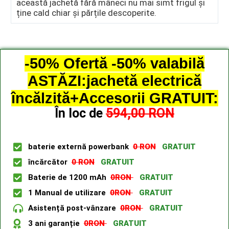
această jachetă fără mâneci nu mai simt frigul și
ține cald chiar și părțile descoperite.
-50% Ofertă -50% valabilă
ASTĂZI:jachetă electrică
încălzită+Accesorii GRATUIT:
În loc de
594,00 RON
baterie externă powerbank
0 RON
GRATUIT
încărcător
0 RON
GRATUIT
Baterie de 1200 mAh
0RON
GRATUIT
1 Manual de utilizare
0RON
GRATUIT
Asistență post-vânzare
0RON
GRATUIT
3 ani garanție
0RON
GRATUIT