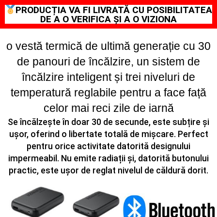
PRODUCȚIA VA FI LIVRATĂ CU POSIBILITATEA
DE A O VERIFICA ȘI A O VIZIONA
o vestă termică de ultimă generație cu 30
de panouri de încălzire, un sistem de
încălzire inteligent și trei niveluri de
temperatură reglabile pentru a face față
celor mai reci zile de iarnă
Se încălzește în doar 30 de secunde, este subțire și
ușor, oferind o libertate totală de mișcare. Perfect
pentru orice activitate datorită designului
impermeabil. Nu emite radiații și, datorită butonului
practic, este ușor de reglat nivelul de căldură dorit.