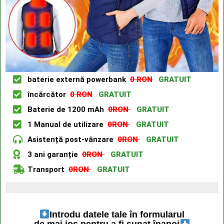
baterie externă powerbank
0 RON
GRATUIT
încărcător
0 RON
GRATUIT
Baterie de 1200 mAh
0RON
GRATUIT
1 Manual de utilizare
0RON
GRATUIT
Asistență post-vânzare
0RON
GRATUIT
3 ani garanție
0RON
GRATUIT
Transport
0RON
GRATUIT
Ultimele 4 articole disponibile
Introdu datele tale în formularul