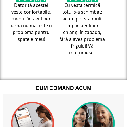
Datorită acestei
Cu vesta termică
veste confortabile,
totul s-a schimbat:
mersul în aer liber
acum pot sta mult
iarna nu mai este o
timp în aer liber,
problemă pentru
chiar și în zăpadă,
spatele meu!
fără a avea problema
frigului! Vă
mulțumesc!!
CUM COMAND ACUM