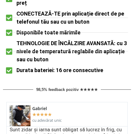
preț
CONECTEAZĂ-TE prin aplicație direct de pe
telefonul tău sau cu un buton
Disponibile toate mărimile
TEHNOLOGIE DE ÎNCĂLZIRE AVANSATĂ: cu 3
nivele de temperatură reglabile din aplicație
sau cu buton
Durata bateriei: 16 ore consecutive
98,5% feedback pozitiv ★★★★★
Gabriel
★
★
★
★
★
cu adevărat unic
Sunt zidar și iarna sunt obligat să lucrez în frig, cu