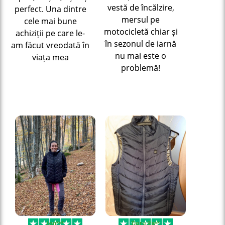
vestă de încălzire,
perfect. Una dintre
mersul pe
cele mai bune
motocicletă chiar și
achiziții pe care le-
în sezonul de iarnă
am făcut vreodată în
nu mai este o
viața mea
problemă!
Ion***
Doru Ra**