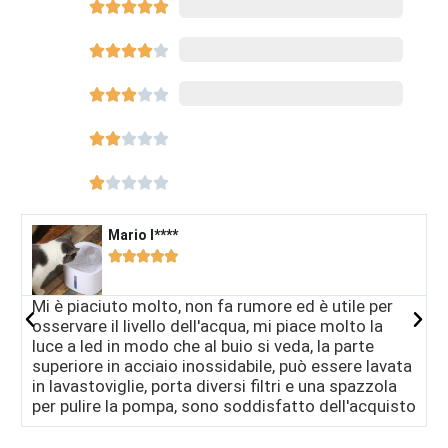





8540




















Mario I****​





Mi è piaciuto molto, non fa rumore ed è utile per
A
osservare il livello dell'acqua, mi piace molto la
l
luce a led in modo che al buio si veda, la parte
h
superiore in acciaio inossidabile, può essere lavata
s
in lavastoviglie, porta diversi filtri e una spazzola
per pulire la pompa, sono soddisfatto dell'acquisto