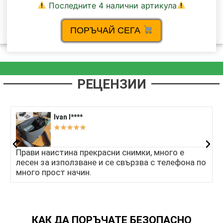
Последните 4 налични артикула
ПОРЪЧАЙ СЕГА
РЕЦЕНЗИИ
Ivan I****​
★
★
★
★
★
Прави наистина прекрасни снимки, много е
Д
лесен за използване и се свързва с телефона по
д
много прост начин.
к
КАК ДА ПОРЪЧАТЕ БЕЗОПАСНО