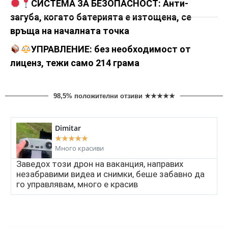
СИСТЕМА ЗА БЕЗОПАСНОСТ: Анти-
загуба, когато батерията е изтощена, се
връща на началната точка
УПРАВЛЕНИЕ: без необходимост от
лиценз, тежи само 214 грама
98,5% положителни отзиви ★★★★★
Dimitar
★
★
★
★
★
Много красиви
Заведох този дрон на ваканция, направих
незабравими видеа и снимки, беше забавно да
го управлявам, много е красив