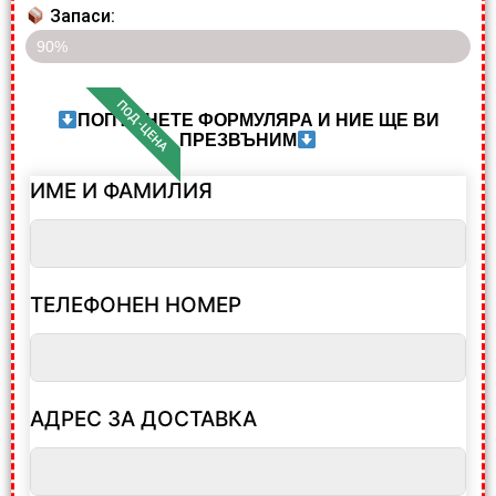
Запаси:
Последните 5 артикула на разпродажба!!
90%
ПОД-ЦЕНА
ПОПЪЛНЕТЕ ФОРМУЛЯРА И НИЕ ЩЕ ВИ
ПРЕЗВЪНИМ
ИМЕ И ФАМИЛИЯ
ТЕЛЕФОНЕН НОМЕР
АДРЕС ЗА ДОСТАВКА