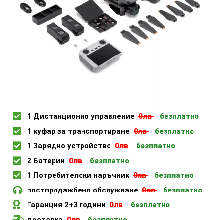
1 Дистанционно управление
0лв
безплатно
1 куфар за транспортиране
0лв
безплатно
1 Зарядно устройство
0лв
безплатно
2 Батерии
0лв
безплатно
1 Потребителски наръчник
0лв
безплатно
постпродажбено обслужване
0лв
безплатно
Гаранция 2+3 години
0лв
безплатно
доставка
0лв
безплатно