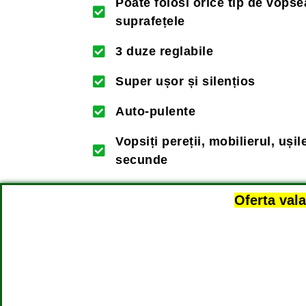
Poate folosi orice tip de vopse
suprafețele
3 duze reglabile
Super ușor și silențios
Auto-pulente
Vopsiți pereții, mobilierul, ușil
secunde
Oferta val