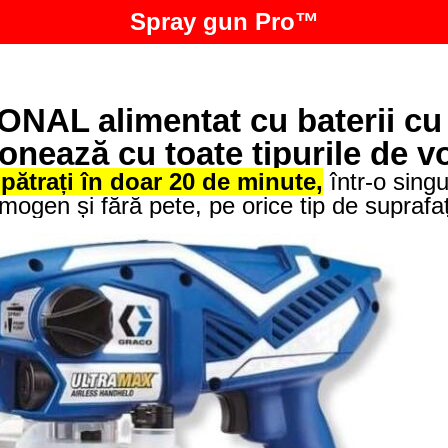
Spray gun Pro™
NAL alimentat cu baterii cu m
ionează cu toate tipurile de v
pătrați în doar 20 de minute,
într-o singu
mogen și fără pete, pe orice tip de suprafa