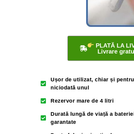
PLATĂ LA LI
Livrare gratu
Ușor de utilizat, chiar și pentr
niciodată unul
Rezervor mare de 4 litri
Durată lungă de viață a baterie
garantate