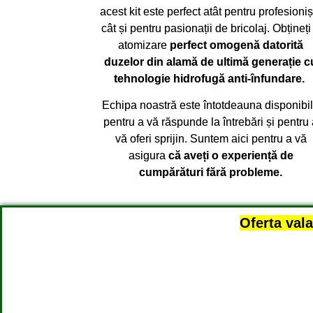
acest kit este perfect atât pentru profesionișt
cât și pentru pasionații de bricolaj. Obțineți
atomizare
perfect omogenă datorită
duzelor din alamă de ultimă generație c
tehnologie hidrofugă anti-înfundare.
Echipa noastră este întotdeauna disponibi
pentru a vă răspunde la întrebări și pentru
vă oferi sprijin. Suntem aici pentru a vă
asigura
că aveți o experiență de
cumpărături fără probleme.
Oferta val