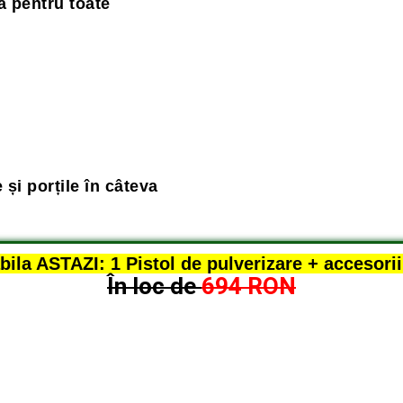
a pentru toate
e și porțile în câteva
abila ASTAZI: 1 Pistol de pulverizare + accesor
În loc de
694 RON