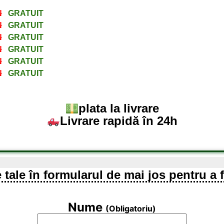
N
GRATUIT
N
GRATUIT
N
GRATUIT
N
GRATUIT
N
GRATUIT
N
GRATUIT
plata la livrare
Livrare rapidă în 24h
 tale în formularul de mai jos pentru a 
Nume
(Obligatoriu)