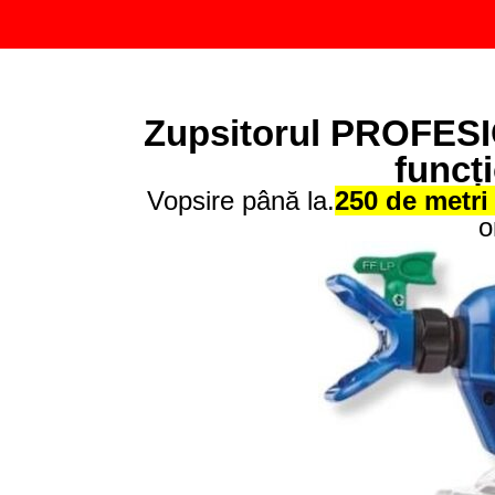
Zupsitorul PROFESIO
funcț
Vopsire până la.
250 de metri 
o