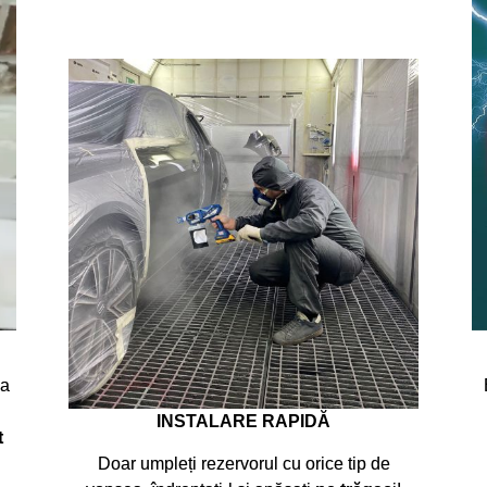
 a
u
INSTALARE RAPIDĂ
t
Doar umpleți rezervorul cu orice tip de