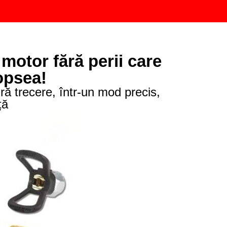
otor fără perii care
opsea!
ră trecere, într-un mod precis,
ță