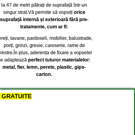
la 47 de metri pătrați de suprafață într-un
singur strat.Vă permite să vopsiți
orice
suprafață internă și exterioară fără pre-
tratamente, cum ar fi:
reți, tavane, pardoseli, mobilier, balustrade,
porți, grinzi, gresie, caroserie, rame de
erestre.În plus, aderența de fixare a vopselei
se adaptează
perfect tuturor materialelor:
metal, fier, lemn, perete, plastic, gips-
carton.
ii GRATUITE