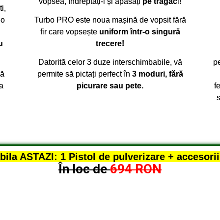
vopsea, îndreptați-l și apăsați
pe trăgac
i!
i,
 o
Turbo PRO este noua mașină de vopsit fără
fir care vopsește
uniform într-o singură
u
trecere!
Datorită celor 3 duze interschimbabile, vă
pe
lă
permite să pictați perfect în
3 moduri, fără
 a
picurare sau pete.
f
abila ASTAZI: 1 Pistol de pulverizare + accesor
În loc de
694 RON