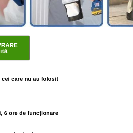
VRARE
ită
u cei care nu au folosit
i, 6 ore de funcționare