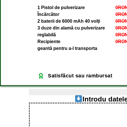
1 Pistol de pulverizare
0RO
Încărcător
0RO
2 baterii de 6000 mAh 40 volți
0RO
3 duze din alamă cu pulverizare
0RO
reglabilă
0RO
Recipiente
0RO
geantă pentru a-l transporta
Satisfăcut sau rambursat
Ultimele 4 articole disponibile
Introdu datele