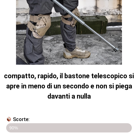
compatto, rapido, il bastone telescopico si
apre in meno di un secondo e non si piega
davanti a nulla
Scorte:​
Ultimi 5 pezzi in sconto!!
90%