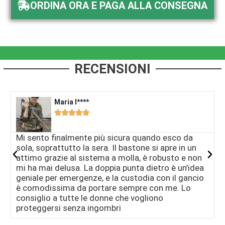
ORDINA ORA E PAGA ALLA CONSEGNA
RECENSIONI
Maria I****​





Mi sento finalmente più sicura quando esco da
U
sola, soprattutto la sera. Il bastone si apre in un
m
attimo grazie al sistema a molla, è robusto e non
s
mi ha mai delusa. La doppia punta dietro è un’idea
p
geniale per emergenze, e la custodia con il gancio
n
è comodissima da portare sempre con me. Lo
f
consiglio a tutte le donne che vogliono
q
proteggersi senza ingombri