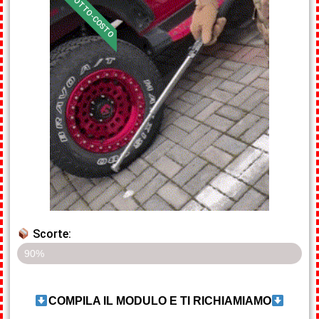
SOTTO-COSTO
Scorte:​
Ultimi 5 pezzi in sconto!!
90%
COMPILA IL MODULO E TI RICHIAMIAMO