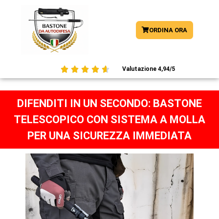
ORDINA ORA





Valutazione 4,94/5
DIFENDITI IN UN SECONDO: BASTONE
TELESCOPICO CON SISTEMA A MOLLA
PER UNA SICUREZZA IMMEDIATA