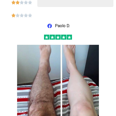










Paolo D.