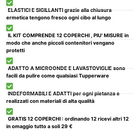
ELASTICI E SIGILLANTI grazie alla chiusura
ermetica tengono fresco ogni cibo al lungo
IL KIT COMPRENDE 12 COPERCHI , PIU' MISURE in
modo che anche piccoli contenitori vengano
protetti
ADATTO A MICROONDE E LAVASTOVIGLIE sono
facili da pulire come qualsiasi Tupperware
INDEFORMABILI E ADATTI per ogni pietanza e
realizzati con materiali di alta qualità
GRATIS 12 COPERCHI : ordinando 12 ricevi altri 12
in omaggio tutto a soli 29 €