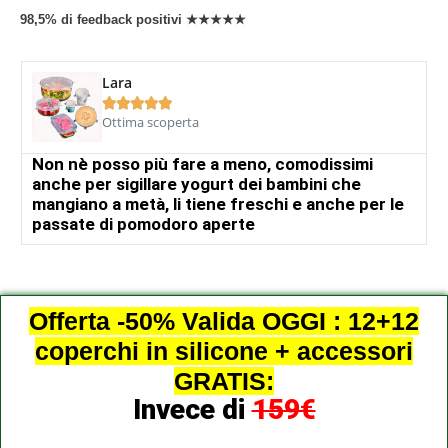
98,5% di feedback positivi ★★★★★
Lara





Ottima scoperta
Non nè posso più fare a meno, comodissimi
anche per sigillare yogurt dei bambini che
mangiano a metà, li tiene freschi e anche per le
passate di pomodoro aperte
Offerta -50% Valida OGGI : 12+12
coperchi in silicone + accessori
GRATIS:
Invece di
159€