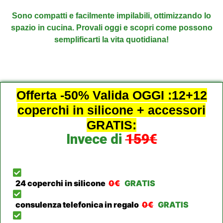
Sono compatti e facilmente impilabili, ottimizzando lo
spazio in cucina
. Provali oggi e scopri come possono
semplificarti la vita quotidiana!
Offerta -50% Valida OGGI :12+12
coperchi in silicone + accessori
GRATIS:
Invece di
159€
24 coperchi in silicone
0€
GRATIS
consulenza telefonica in regalo
0€
GRATIS