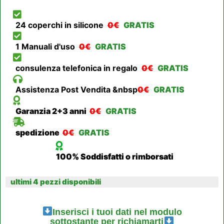
24 coperchi in silicone
0€
GRATIS
1 Manuali d'uso
0€
GRATIS
consulenza telefonica in regalo
0€
GRATIS
Assistenza Post Vendita &nbsp
0€
GRATIS
Garanzia 2+3 anni
0€
GRATIS
spedizione
0€
GRATIS
100% Soddisfatti o rimborsati
ultimi 4 pezzi disponibili
Inserisci i tuoi dati nel modulo
sottostante per richiamarti