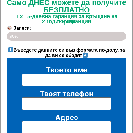
Само ДНЕС можете да получите
БЕЗПЛАТНО
1 x 15-дневна гаранция за връщане на
2 години гаранция
парите
Запаси:
Последните 5 артикула на разпродажба!!
90%
Въведете данните си във формата по-долу, за
да ви се обадят
Твоето име
Твоят телефон
Адрес