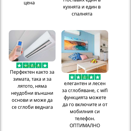
цена
кухнята и един в
спалнята
Димитър
Перфектен както за
Елена
зимата, така и за
елегантен и лесен
лятото, няма
за сглобяване, с wifi
неудобни външни
функцията можете
основи и може да
да го включите и от
се сглоби веднага
мобилния си
телефон.
ОПТИМАЛНО