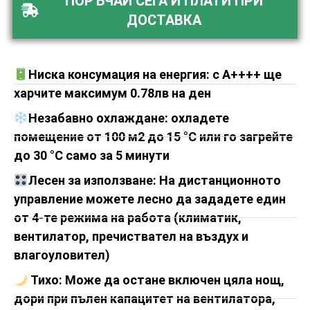
ПОРЪЧАЙ СЕГА И ПЛАТИ ПРИ
ДОСТАВКА
Ниска консумация на енергия: с A++++ ще
харчите максимум 0.78лв на ден
Незабавно охлаждане: охладете
помещение от 100 м2 до 15 °C или го загрейте
до 30 °C само за 5 минути
Лесен за използване: На дистанционното
управление можете лесно да зададете един
от 4-те режима на работа (климатик,
вентилатор, пречиствател на въздух и
влагоуловител)
Тихо: Може да остане включен цяла нощ,
дори при пълен капацитет на вентилатора,