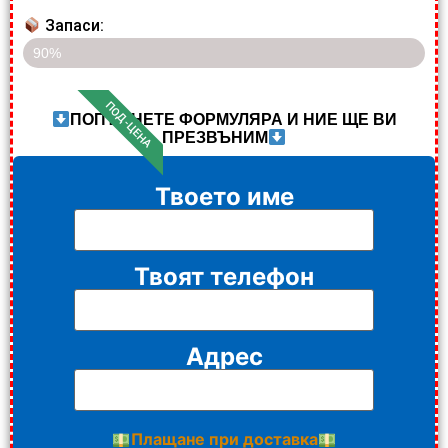
Запаси:
Последните 5 артикула на разпродажба!!
90%
ПОД-ЦЕНА
ПОПЪЛНЕТЕ ФОРМУЛЯРА И НИЕ ЩЕ ВИ
ПРЕЗВЪНИМ
Твоето име
Твоят телефон
Адрес
Плащане при доставка