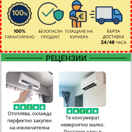
РЕЦЕНЗИИ
Иван
Мария
Отоплява, охлажда
Те консумират
перфектно закупен
невероятно малко.
на изключителна
Поставих един в