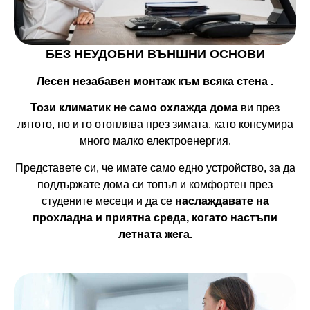
БЕЗ НЕУДОБНИ ВЪНШНИ ОСНОВИ
Лесен незабавен монтаж към всяка стена .
Този климатик не само охлажда дома
ви през
лятото, но и го отоплява през зимата, като консумира
много малко електроенергия.
Представете си, че имате само едно устройство, за да
поддържате дома си топъл и комфортен през
студените месеци и да се
наслаждавате на
прохладна и приятна среда, когато настъпи
летната жега.