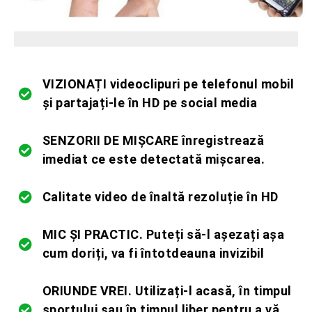
Ultimele bucăți rămase în stoc
VIZIONAȚI videoclipuri pe telefonul mobil
și partajați-le în HD pe social media
SENZORII DE MIȘCARE înregistrează
imediat ce este detectată mișcarea.
Calitate video de înaltă rezoluție în HD
MIC ȘI PRACTIC. Puteți să-l așezați așa
cum doriți, va fi întotdeauna invizibil
ORIUNDE VREI. Utilizați-l acasă, în timpul
sportului sau în timpul liber pentru a vă