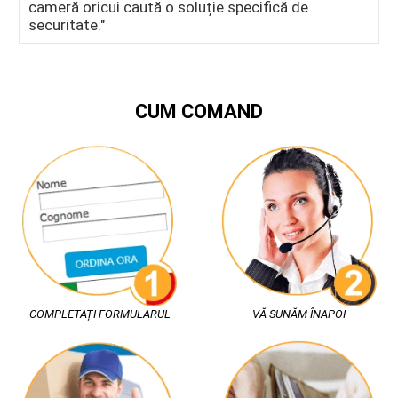
cameră oricui caută o soluție specifică de
f
securitate."
CUM COMAND
COMPLETAȚI FORMULARUL
VĂ SUNĂM ÎNAPOI