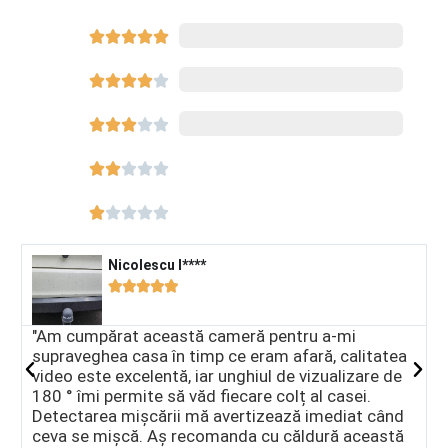





8540




















Nicolescu I****​





"Am cumpărat această cameră pentru a-mi
"
supraveghea casa în timp ce eram afară, calitatea
c
video este excelentă, iar unghiul de vizualizare de
A
180 ° îmi permite să văd fiecare colț al casei.
a
Detectarea mișcării mă avertizează imediat când
î
ceva se mișcă. Aș recomanda cu căldură această
m