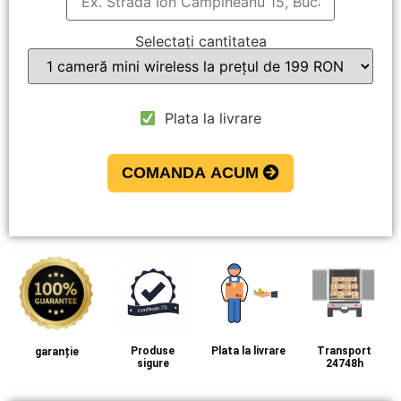
Selectați cantitatea
Plata la livrare
COMANDA ACUM
Produse
Plata la livrare
Transport
garanție
sigure
24748h