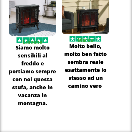
Marco
Luisana
Molto bello,
Siamo molto
molto ben fatto
sensibili al
sembra reale
freddo e
esattamente lo
portiamo sempre
stesso ad un
con noi questa
camino vero
stufa, anche in
vacanza in
montagna.