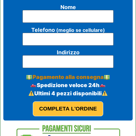
Nome
Telefono
(meglio se cellulare)
Indirizzo
Pagamento alla consegna
Spedizione veloce 24h
Ultimi 4 pezzi disponibili
COMPLETA L'ORDINE