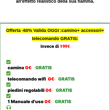
all’effetto realistico della sua fiamma.
Offerta -60% Valida OGGI :camino+ accessori+
telecomando GRATIS:
Invece di
199€
camino
0€
GRATIS
telecomando wifi
0€
GRATIS
piedini regolabili
0€
GRATIS
1 Manuale d'uso
0€
GRATIS