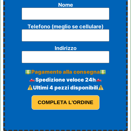
Nome
Telefono
(meglio se cellulare)
Indirizzo
Pagamento alla consegna
Spedizione veloce 24h
Ultimi 4 pezzi disponibili
COMPLETA L'ORDINE