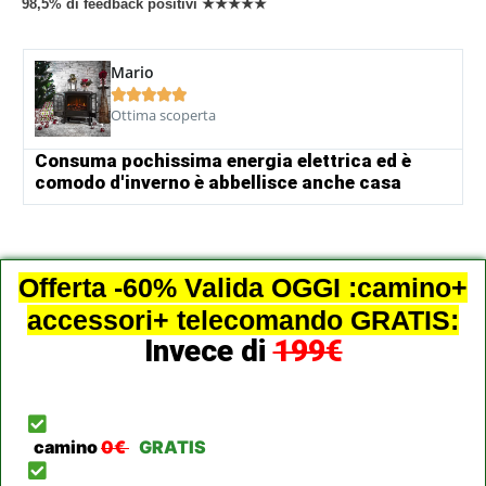
98,5% di feedback positivi ★★★★★
Mario





Ottima scoperta
Consuma pochissima energia elettrica ed è
comodo d'inverno è abbellisce anche casa
Offerta -60% Valida OGGI :camino+
accessori+ telecomando GRATIS:
Invece di
199€
camino
0€
GRATIS