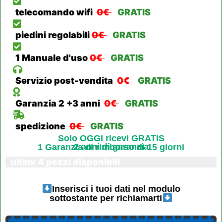
telecomando wifi
0€
GRATIS
piedini regolabili
0€
GRATIS
1 Manuale d'uso
0€
GRATIS
Servizio post-vendita
0€
GRATIS
Garanzia 2 +3 anni
0€
GRATIS
spedizione
0€
GRATIS
Solo OGGI ricevi GRATIS
2 anni di garanzia
1 Garanzia di rimborso di 15 giorni
ultimi 4 pezzi disponibili
Inserisci i tuoi dati nel modulo
sottostante per richiamarti