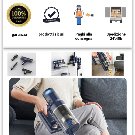
prodotti sicuri
Paghi alla
Spedizione
garanzia
consegna
24\48h