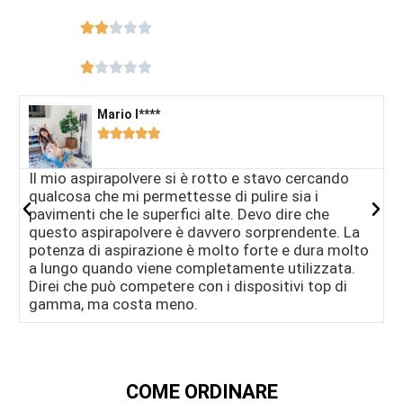










Mario I****​





Il mio aspirapolvere si è rotto e stavo cercando
I
qualcosa che mi permettesse di pulire sia i
b
pavimenti che le superfici alte. Devo dire che
a
questo aspirapolvere è davvero sorprendente. La
e
potenza di aspirazione è molto forte e dura molto
c
a lungo quando viene completamente utilizzata.
p
Direi che può competere con i dispositivi top di
gamma, ma costa meno.
COME ORDINARE