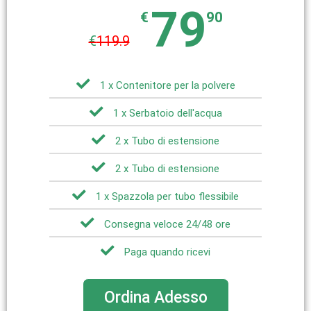
79
€
90
€
119.9
1 x Contenitore per la polvere
1 x Serbatoio dell'acqua
2 x Tubo di estensione
2 x Tubo di estensione
1 x Spazzola per tubo flessibile
Consegna veloce 24/48 ore
Paga quando ricevi
Ordina Adesso