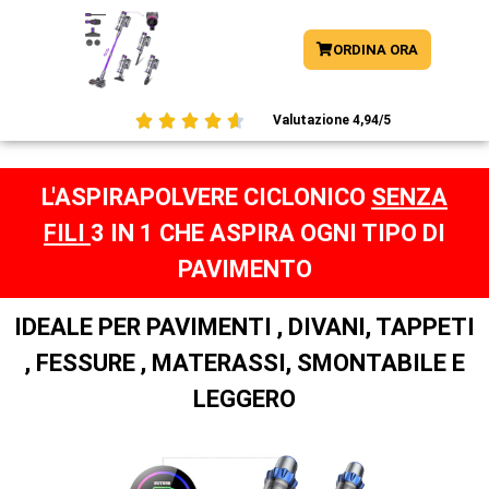
ORDINA ORA





Valutazione 4,94/5
L'ASPIRAPOLVERE CICLONICO
SENZA
FILI
3 IN 1 CHE ASPIRA OGNI TIPO DI
PAVIMENTO
IDEALE PER PAVIMENTI , DIVANI, TAPPETI
, FESSURE , MATERASSI, SMONTABILE E
LEGGERO