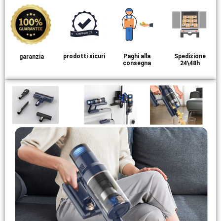
prodotti sicuri
Paghi alla
Spedizione
garanzia
consegna
24\48h