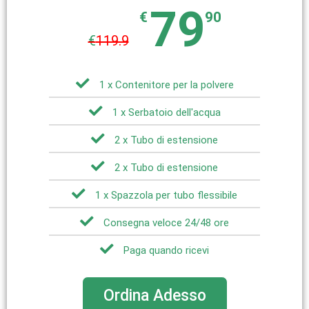
79
€
90
€
119.9
1 x Contenitore per la polvere
1 x Serbatoio dell'acqua
2 x Tubo di estensione
2 x Tubo di estensione
1 x Spazzola per tubo flessibile
Consegna veloce 24/48 ore
Paga quando ricevi
Ordina Adesso