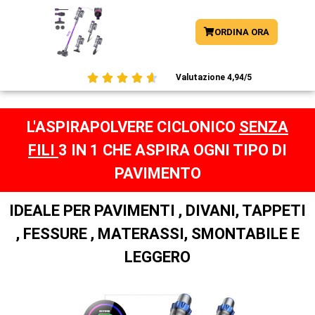
ORDINA ORA





Valutazione 4,94/5
L'ASPIRAPOLVERE CICLONICO
SENZA
FILI
3 IN 1 CHE ASPIRA OGNI TIPO DI
PAVIMENTO
IDEALE PER PAVIMENTI , DIVANI, TAPPETI
, FESSURE , MATERASSI, SMONTABILE E
LEGGERO