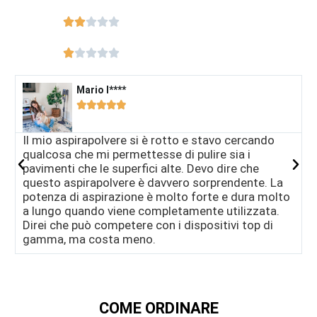










Mario I****​





Il mio aspirapolvere si è rotto e stavo cercando
I
qualcosa che mi permettesse di pulire sia i
b
pavimenti che le superfici alte. Devo dire che
a
questo aspirapolvere è davvero sorprendente. La
e
potenza di aspirazione è molto forte e dura molto
c
a lungo quando viene completamente utilizzata.
p
Direi che può competere con i dispositivi top di
gamma, ma costa meno.
COME ORDINARE